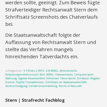
werden sollte, geeinigt. Zum Beweis fügte
Strafverteidiger Rechtsanwalt Stern dem
Schriftsatz Screenshots des Chatverlaufs
bei.
Die Staatsanwaltschaft folgte der
Auffassung von Rechtsanwalt Stern und
stellte das Verfahren mangels
hinreichenden Tatverdachts ein.
Schlagwörter:
§ 170 Abs. 2 StPO
,
§ 29 BtMG
,
Akteneinsicht
,
Betäubungsmittelvorwurf
,
Btm
,
BtMG
,
Chatnachweis
,
Computerspiel-
Währung
,
digitale Beweismittel
,
fehlender Tatverdacht
,
Goldkauf
,
Illegaler
Erwerb
,
PayPal-Transaktionen
,
Schriftsatz an Staatsanwaltschaft
,
Strafverteidigung
,
Verfahrenseinstellung
,
World of Warcraft
Stern | Strafrecht Fachblog