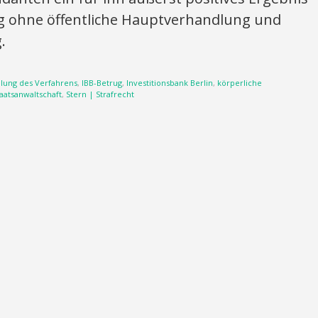
ung ohne öffentliche Hauptverhandlung und
.
llung des Verfahrens
,
IBB-Betrug
,
Investitionsbank Berlin
,
körperliche
aatsanwaltschaft
,
Stern | Strafrecht