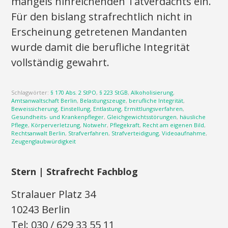
mangels hinreichenden Tatverdachts ein.
Für den bislang strafrechtlich nicht in
Erscheinung getretenen Mandanten
wurde damit die berufliche Integrität
vollständig gewahrt.
Schlagwörter:
§ 170 Abs. 2 StPO
,
§ 223 StGB
,
Alkoholisierung
,
Amtsanwaltschaft Berlin
,
Belastungszeuge
,
berufliche Integrität
,
Beweissicherung
,
Einstellung
,
Entlastung
,
Ermittlungsverfahren
,
Gesundheits- und Krankenpfleger
,
Gleichgewichtsstörungen
,
häusliche
Pflege
,
Körperverletzung
,
Notwehr
,
Pflegekraft
,
Recht am eigenen Bild
,
Rechtsanwalt Berlin
,
Strafverfahren
,
Strafverteidigung
,
Videoaufnahme
,
Zeugenglaubwürdigkeit
Stern | Strafrecht Fachblog
Stralauer Platz 34
10243 Berlin
Tel: 030 / 629 33 55 11