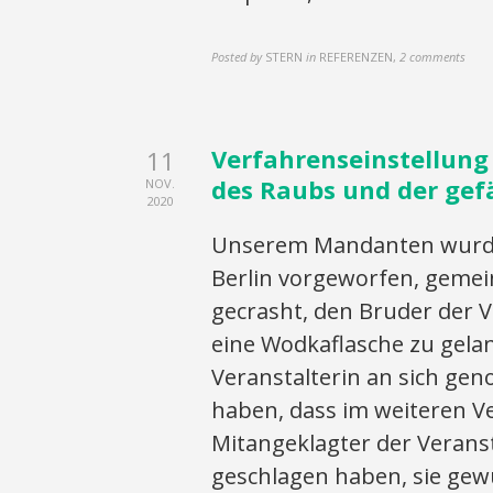
Posted by
STERN
in
REFERENZEN
,
2 comments
Verfahrenseinstellung
11
des Raubs und der gef
NOV.
2020
Unserem Mandanten wurde 
Berlin vorgeworfen, gemei
gecrasht, den Bruder der 
eine Wodkaflasche zu gela
Veranstalterin an sich ge
haben, dass im weiteren Ve
Mitangeklagter der Veranst
geschlagen haben, sie gewü