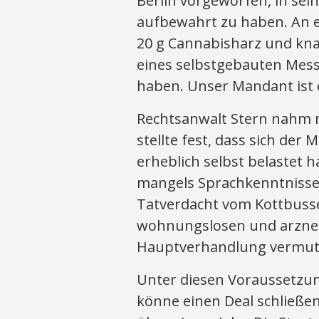
Berlin vorgeworfen, in sei
aufbewahrt zu haben. An e
20 g Cannabisharz und knap
eines selbstgebauten Mess
haben. Unser Mandant ist e
Rechtsanwalt Stern nahm 
stellte fest, dass sich de
erheblich selbst belastet 
mangels Sprachkenntnisse
Tatverdacht vom Kottbuss
wohnungslosen und arzneim
Hauptverhandlung vermutl
Unter diesen Voraussetzun
könne einen Deal schließe