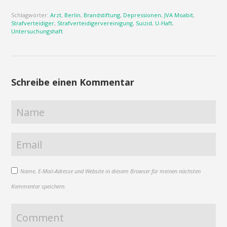
Schlagwörter:
Arzt
,
Berlin
,
Brandstiftung
,
Depressionen
,
JVA Moabit
,
Strafverteidiger
,
Strafverteidigervereinigung
,
Suizid
,
U-Haft
,
Untersuchungshaft
Schreibe einen Kommentar
Name, E-Mail-Adresse und Website in diesem Browser für meinen nächsten
Kommentar speichern.