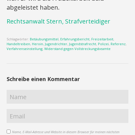
abgeleistet haben.
Rechtsanwalt Stern, Strafverteidiger
Schlagwörter:
Betäubungsmittel
,
Erfahrungsbericht
,
Freizeitarbeit
,
Handeltreiben
,
Heroin
,
Jugendrichter
,
Jugendstrafrecht
,
Polizei
,
Referenz
,
Verfahrenseinstellung
,
Widerstand gegen Vollstreckungsbeamte
Schreibe einen Kommentar
Name, E-Mail-Adresse und Website in diesem Browser für meinen nächsten