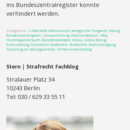
ins Bundeszentralregister konnte
verhindert werden.
Schlagwörter:
§ 263a StGB
,
Akteneinsicht
,
Amtsgericht Tiergarten
,
Betrug
,
Bundeszentralregister
,
Computerbetrug
,
Datenmissbrauch
,
eBay
,
Flüchtlingsunterkunft
,
Identitätsdiebstahl
,
Online
,
Online-Betrug
,
Postzustellung
,
Rücknahme Strafbefehl
,
Strafbefehl
,
Strafverteidigung
,
Täuschung im Zahlungsverkehr
,
Verfahrenseinstellung
Stern | Strafrecht Fachblog
Stralauer Platz 34
10243 Berlin
Tel: 030 / 629 33 55 11