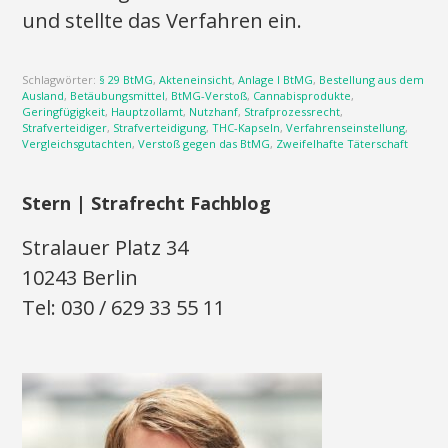
und stellte das Verfahren ein.
Schlagwörter:
§ 29 BtMG
,
Akteneinsicht
,
Anlage I BtMG
,
Bestellung aus dem
Ausland
,
Betäubungsmittel
,
BtMG-Verstoß
,
Cannabisprodukte
,
Geringfügigkeit
,
Hauptzollamt
,
Nutzhanf
,
Strafprozessrecht
,
Strafverteidiger
,
Strafverteidigung
,
THC-Kapseln
,
Verfahrenseinstellung
,
Vergleichsgutachten
,
Verstoß gegen das BtMG
,
Zweifelhafte Täterschaft
Stern | Strafrecht Fachblog
Stralauer Platz 34
10243 Berlin
Tel: 030 / 629 33 55 11