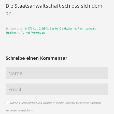
Die Staatsanwaltschaft schloss sich dem
an.
Schlagwörter:
§ 170 Abs. 2 StPO
,
Berlin
,
Geldwäsche
,
Rechtsanwalt
,
Strafrecht
,
Türkei
,
Verteidiger
Schreibe einen Kommentar
Name, E-Mail-Adresse und Website in diesem Browser für meinen nächsten
Kommentar speichern.