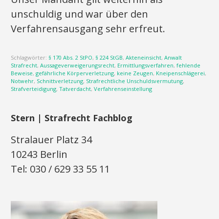
unschuldig und war über den
Verfahrensausgang sehr erfreut.
Schlagwörter:
§ 170 Abs. 2 StPO
,
§ 224 StGB
,
Akteneinsicht
,
Anwalt
Strafrecht
,
Aussageverweigerungsrecht
,
Ermittlungsverfahren
,
fehlende
Beweise
,
gefährliche Körperverletzung
,
keine Zeugen
,
Kneipenschlägerei
,
Notwehr
,
Schnittverletzung
,
Strafrechtliche Unschuldsvermutung
,
Strafverteidigung
,
Tatverdacht
,
Verfahrenseinstellung
Stern | Strafrecht Fachblog
Stralauer Platz 34
10243 Berlin
Tel: 030 / 629 33 55 11