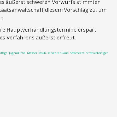
 des äußerst schweren Vorwurfs stimmten
Staatsanwaltschaft diesem Vorschlag zu, um
en
ere Hauptverhandlungstermine erspart
es Verfahrens äußerst erfreut.
flage
,
Jugendliche
,
Messer
,
Raub
,
schwerer Raub
,
Strafrecht
,
Strafverteidiger