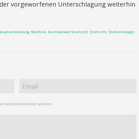
 der vorgeworfenen Unterschlagung weiterhin
Hauptverhandlung
,
MacBook
,
Rechtsanwalt Strafrecht
,
Strafrecht
,
Strafverteidiger
,
nen nächsten Kommentar speichern.