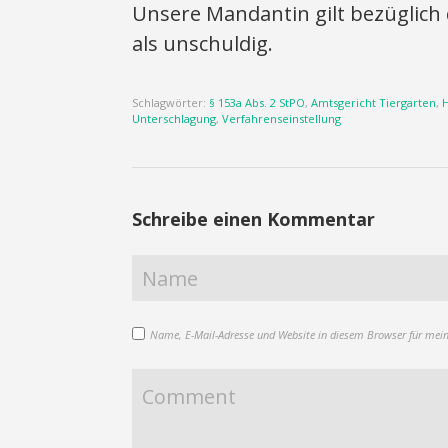
Unsere Mandantin gilt bezüglich
als unschuldig.
Schlagwörter:
§ 153a Abs. 2 StPO
,
Amtsgericht Tiergarten
,
Unterschlagung
,
Verfahrenseinstellung
Schreibe einen Kommentar
Name, E-Mail-Adresse und Website in diesem Browser für mei